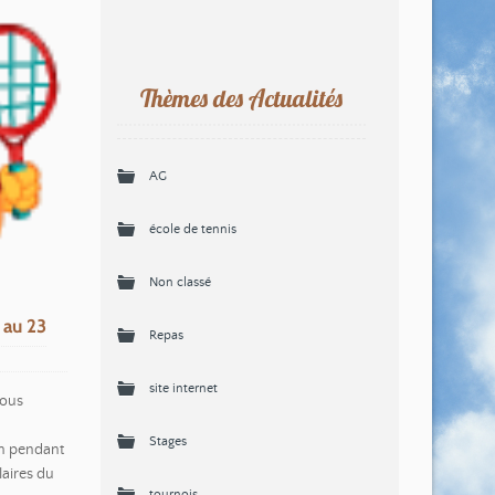
Thèmes des Actualités
AG
école de tennis
Non classé
 au 23
Repas
site internet
vous
Stages
on pendant
aires du
tournois