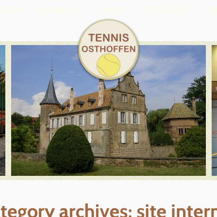
SION
TOURNOIS
LIENS
RÉSERVER
P
tegory archives: site inter