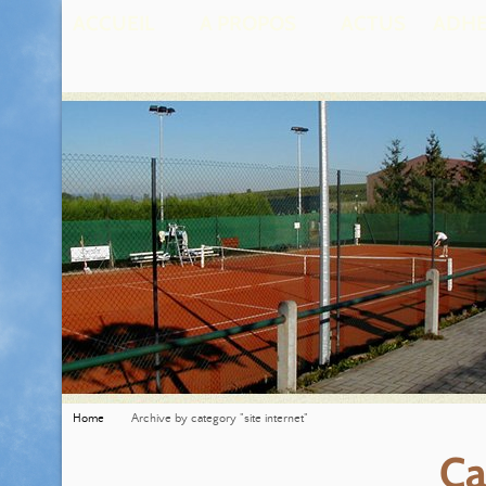
ACCUEIL
A PROPOS
ACTUS
ADHE
Home
Archive by category "site internet"
Ca