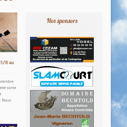
Nos sponsors
1/8 au
eptembre
tte sortie
e
é. Nous