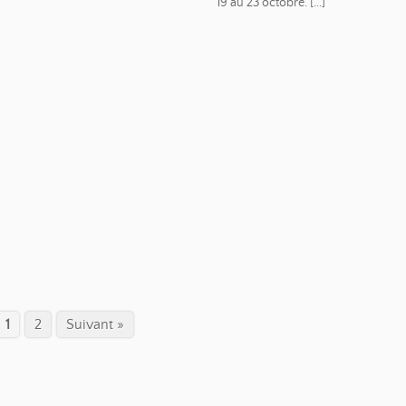
19 au 23 octobre. [...]
1
2
Suivant »